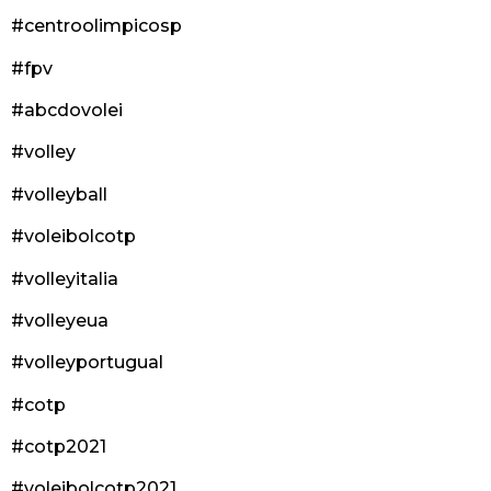
#centroolimpicosp
#fpv
#abcdovolei
#volley
#volleyball
#voleibolcotp
#volleyitalia
#volleyeua
#volleyportugual
#cotp
#cotp2021
#voleibolcotp2021