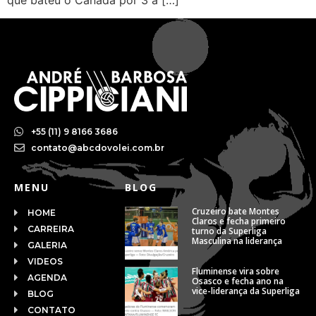
que bateu o Canadá por 3 a […]
+55 (11) 9 8166 3686
contato@abcdovolei.com.br
MENU
BLOG
Cruzeiro bate Montes
HOME
Claros e fecha primeiro
CARREIRA
turno da Superliga
Masculina na liderança
GALERIA
VIDEOS
Fluminense vira sobre
AGENDA
Osasco e fecha ano na
vice-liderança da Superliga
BLOG
CONTATO