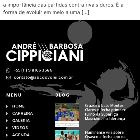
a importância das partidas contra rivais duros. É a
forma de evoluir em meio a uma […]
+55 (11) 9 8166 3686
contato@abcdovolei.com.br
MENU
BLOG
Cruzeiro bate Montes
HOME
Claros e fecha primeiro
CARREIRA
turno da Superliga
Masculina na liderança
GALERIA
VIDEOS
Fluminense vira sobre
AGENDA
Osasco e fecha ano na