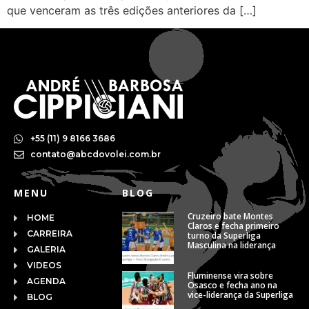
que venceram as três edições anteriores da […]
+55 (11) 9 8166 3686
contato@abcdovolei.com.br
MENU
BLOG
Cruzeiro bate Montes
HOME
Claros e fecha primeiro
CARREIRA
turno da Superliga
Masculina na liderança
GALERIA
VIDEOS
Fluminense vira sobre
AGENDA
Osasco e fecha ano na
vice-liderança da Superliga
BLOG