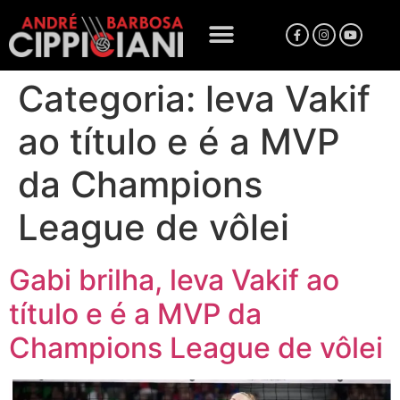
Categoria:
leva Vakif
ao título e é a MVP
da Champions
League de vôlei
Gabi brilha, leva Vakif ao
título e é a MVP da
Champions League de vôlei