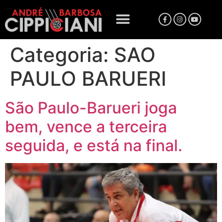
Categoria:
SAO
PAULO BARUERI
São Paulo-Barueri joga
bem, vence a terceira
seguida, e está na final.