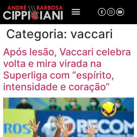
Categoria:
vaccari
Após lesão, Vaccari celebra
volta e mira virada na
Superliga com “espírito,
intensidade e coração”