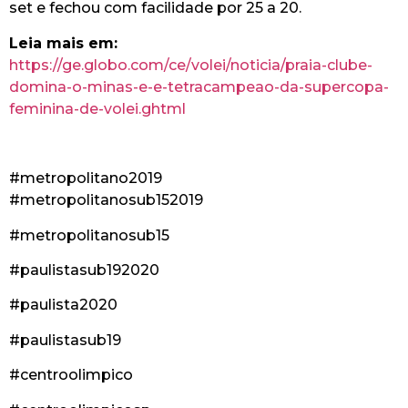
set e fechou com facilidade por 25 a 20.
Leia mais em:
https://ge.globo.com/ce/volei/noticia/praia-clube-
domina-o-minas-e-e-tetracampeao-da-supercopa-
feminina-de-volei.ghtml
#metropolitano2019
#metropolitanosub152019
#metropolitanosub15
#paulistasub192020
#paulista2020
#paulistasub19
#centroolimpico