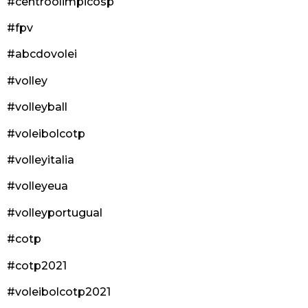
#centroolimpicosp
#fpv
#abcdovolei
#volley
#volleyball
#voleibolcotp
#volleyitalia
#volleyeua
#volleyportugual
#cotp
#cotp2021
#voleibolcotp2021