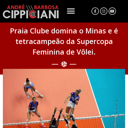
Praia Clube domina o Minas e é
tetracampeão da Supercopa
Feminina de Vôlei.