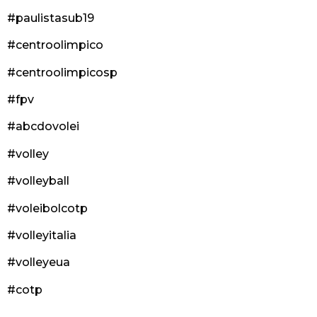
#paulistasub19
#centroolimpico
#centroolimpicosp
#fpv
#abcdovolei
#volley
#volleyball
#voleibolcotp
#volleyitalia
#volleyeua
#cotp