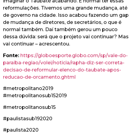
imaginar o Taubaté acabando. É normal ter essas
reformulações. Tivemos uma grande mudança, até
de governo na cidade. Isso acabou fazendo um gap
de mudança de diretores, de secretários, o que é
normal também. Daí também gerou um pouco
dessa dúvida: será que o projeto vai continuar? Mas
vai continuar – acrescentou.
Fonte:
https://globoesporte.globo.com/sp/vale-do-
paraiba-regiao/volei/noticia/rapha-diz-ser-correta-
decisao-de-reformular-elenco-do-taubate-apos-
reducao-de-orcamento.ghtml
#metropolitano2019
#metropolitanosub152019
#metropolitanosub15
#paulistasub192020
#paulista2020