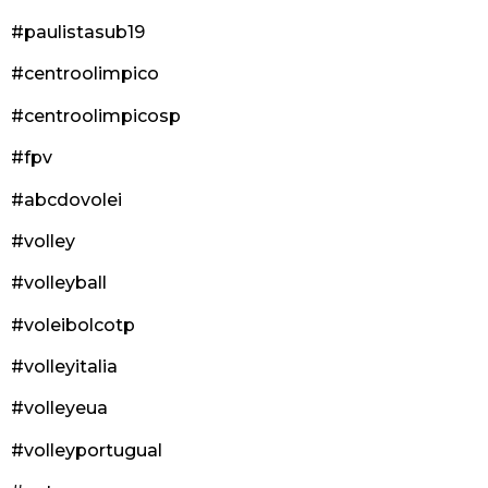
#paulistasub19
#centroolimpico
#centroolimpicosp
#fpv
#abcdovolei
#volley
#volleyball
#voleibolcotp
#volleyitalia
#volleyeua
#volleyportugual