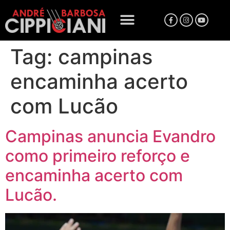
Tag:
campinas
encaminha acerto
com Lucão
Campinas anuncia Evandro
como primeiro reforço e
encaminha acerto com
Lucão.