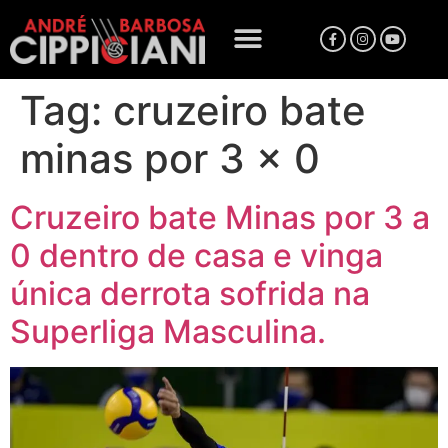
Tag:
cruzeiro bate
minas por 3 x 0
Cruzeiro bate Minas por 3 a
0 dentro de casa e vinga
única derrota sofrida na
Superliga Masculina.