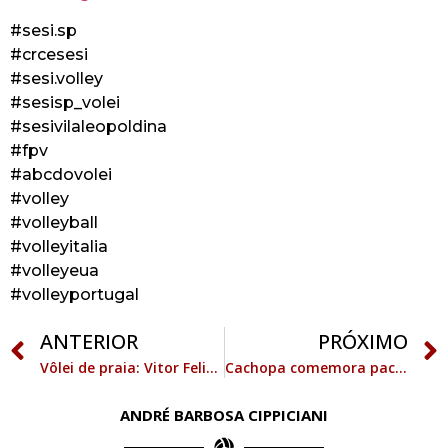
#sesi.sp
#crcesesi
#sesi.volley
#sesisp_volei
#sesivilaleopoldina
#fpv
#abcdovolei
#volley
#volleyball
#volleyitalia
#volleyeua
#volleyportugal
ANTERIOR
PRÓXIMO
Vôlei de praia: Vitor Felipe/Renato e Rebecca/Talita vencem em Fortaleza
Cachopa comemora paciência da seleção para bater o Japão
ANDRÉ BARBOSA CIPPICIANI