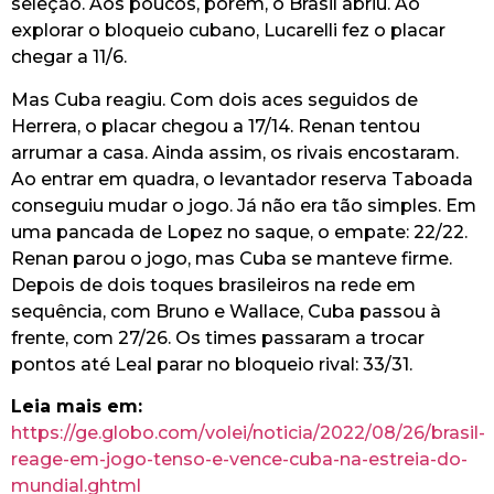
seleção. Aos poucos, porém, o Brasil abriu. Ao
explorar o bloqueio cubano, Lucarelli fez o placar
chegar a 11/6.
Mas Cuba reagiu. Com dois aces seguidos de
Herrera, o placar chegou a 17/14. Renan tentou
arrumar a casa. Ainda assim, os rivais encostaram.
Ao entrar em quadra, o levantador reserva Taboada
conseguiu mudar o jogo. Já não era tão simples. Em
uma pancada de Lopez no saque, o empate: 22/22.
Renan parou o jogo, mas Cuba se manteve firme.
Depois de dois toques brasileiros na rede em
sequência, com Bruno e Wallace, Cuba passou à
frente, com 27/26. Os times passaram a trocar
pontos até Leal parar no bloqueio rival: 33/31.
Leia mais em:
https://ge.globo.com/volei/noticia/2022/08/26/brasil-
reage-em-jogo-tenso-e-vence-cuba-na-estreia-do-
mundial.ghtml