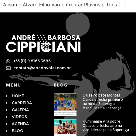
Alison e Álvaro Filho vão enfrentar Plavins e Tocs […]
+55 (11) 9 8166 3686
contato@abcdovolei.com.br
MENU
BLOG
Cruzeiro bate Montes
HOME
Claros e fecha primeiro
CARREIRA
turno da Superliga
Masculina na liderança
GALERIA
VIDEOS
Fluminense vira sobre
AGENDA
Osasco e fecha ano na
vice-liderança da Superliga
BLOG