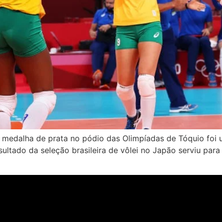
medalha de prata no pódio das Olimpíadas de Tóquio foi 
ultado da seleção brasileira de vôlei no Japão serviu para