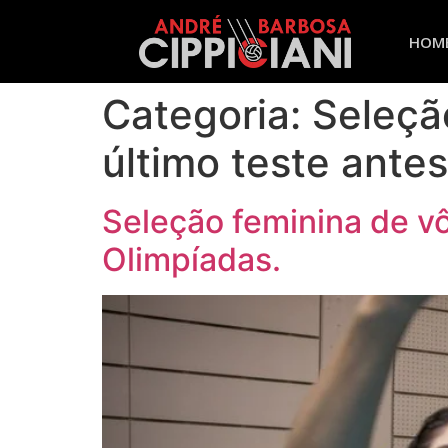
HOM
Categoria:
Seleção
último teste ante
Seleção feminina de vôl
Olimpíadas.