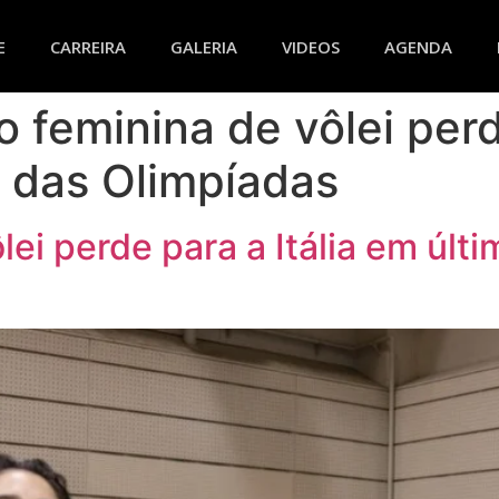
E
CARREIRA
GALERIA
VIDEOS
AGENDA
 feminina de vôlei perd
s das Olimpíadas
ei perde para a Itália em últ