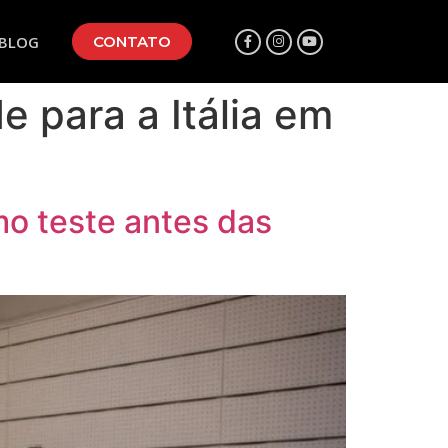
BLOG
CONTATO
e para a Itália em
imo teste antes das