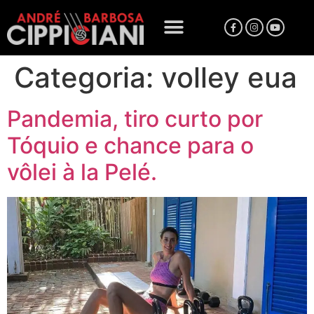
Categoria:
volley eua
Pandemia, tiro curto por
Tóquio e chance para o
vôlei à la Pelé.