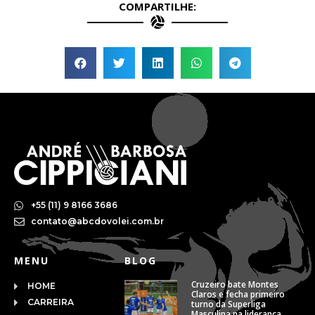
COMPARTILHE:
+55 (11) 9 8166 3686
contato@abcdovolei.com.br
MENU
BLOG
Cruzeiro bate Montes
HOME
Claros e fecha primeiro
CARREIRA
turno da Superliga
Masculina na liderança