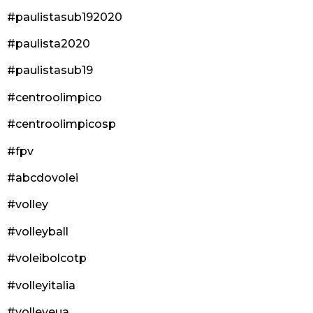
#paulistasub192020
#paulista2020
#paulistasub19
#centroolimpico
#centroolimpicosp
#fpv
#abcdovolei
#volley
#volleyball
#voleibolcotp
#volleyitalia
#volleyeua