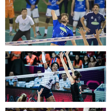
b
S
i
a
m
l
d
S
1
d
2
M
d
p
E
e
e
l
M
d
f
1
d
M