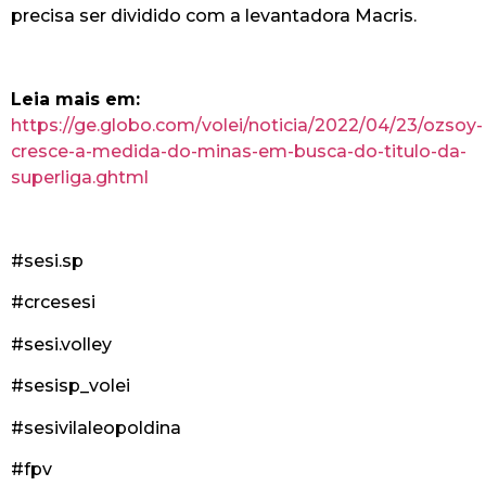
precisa ser dividido com a levantadora Macris.
Leia mais em:
https://ge.globo.com/volei/noticia/2022/04/23/ozsoy-
cresce-a-medida-do-minas-em-busca-do-titulo-da-
superliga.ghtml
#sesi.sp
#crcesesi
#sesi.volley
#sesisp_volei
#sesivilaleopoldina
#fpv