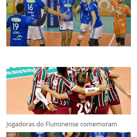
M
C
f
p
t
S
M
n
l
2
d
2
F
v
O
f
n
l
d
S
2
d
C