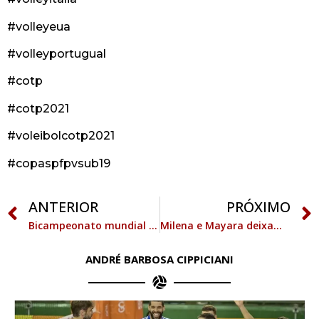
#volleyeua
#volleyportugual
#cotp
#cotp2021
#voleibolcotp2021
#copaspfpvsub19
ANTERIOR
PRÓXIMO
Bicampeonato mundial de vôlei do Brasil completa 15 anos.
Milena e Mayara deixam Fla-Flu de lado e celebram título com seleção.
ANDRÉ BARBOSA CIPPICIANI
C