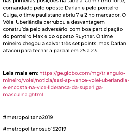
nas primeiras posições na tabela. Com ritmo forte,
comandado pelo oposto Darlan e pelo ponteiro
Guiga, o time paulistano abriu 7 a 2 no marcador. O
Vôlei Uberlândia derrubou a desvantagem
construída pelo adversário, com boa participação
do ponteiro Max e do oposto Ruyther. O time
mineiro chegou a salvar três set points, mas Darlan
atacou para fechar a parcial em 25 a 23.
Leia mais em:
https://ge.globo.com/mg/triangulo-
mineiro/volei/noticia/sesi-sp-vence-volei-uberlandia-
e-encosta-na-vice-lideranca-da-superliga-
masculina.ghtml
#metropolitano2019
#metropolitanosub152019