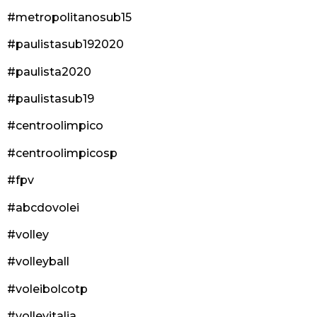
#metropolitanosub15
#paulistasub192020
#paulista2020
#paulistasub19
#centroolimpico
#centroolimpicosp
#fpv
#abcdovolei
#volley
#volleyball
#voleibolcotp
#volleyitalia