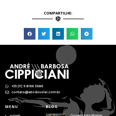
COMPARTILHE:
+55 (11) 9 8166 3686
contato@abcdovolei.com.br
MENU
BLOG
Cruzeiro bate Montes
HOME