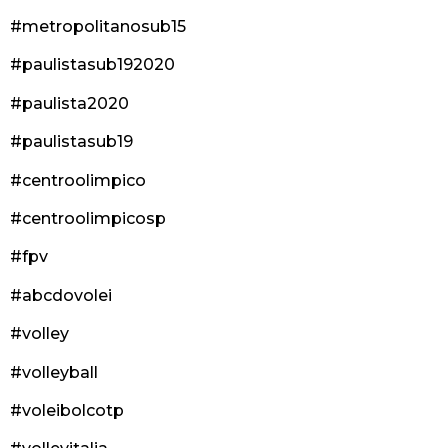
#metropolitanosub15
#paulistasub192020
#paulista2020
#paulistasub19
#centroolimpico
#centroolimpicosp
#fpv
#abcdovolei
#volley
#volleyball
#voleibolcotp