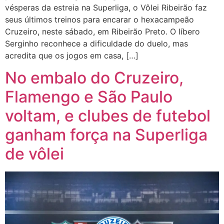
vésperas da estreia na Superliga, o Vôlei Ribeirão faz
seus últimos treinos para encarar o hexacampeão
Cruzeiro, neste sábado, em Ribeirão Preto. O líbero
Serginho reconhece a dificuldade do duelo, mas
acredita que os jogos em casa, […]
No embalo do Cruzeiro,
Flamengo e São Paulo
voltam, e clubes de futebol
ganham força na Superliga
de vôlei