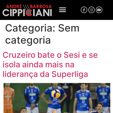
Categoria:
Sem
categoria
Cruzeiro bate o Sesi e se
isola ainda mais na
liderança da Superliga