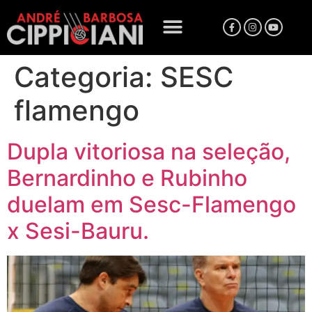
Categoria:
SESC
flamengo
Dupla vitoriosa na seleção,
Bernardinho e Rubinho
duelam em Sesc-Flamengo
x Sesi-Bauru.