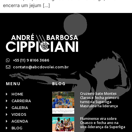
encerra um jejum […]
+55 (11) 9 8166 3686
contato@abcdovolei.com.br
MENU
BLOG
Cruzeiro bate Montes
HOME
Claros e fecha primeiro
CARREIRA
turno da Superliga
Masculina na liderança
GALERIA
VIDEOS
Fluminense vira sobre
AGENDA
Osasco e fecha ano na
vice-liderança da Superliga
BLOG