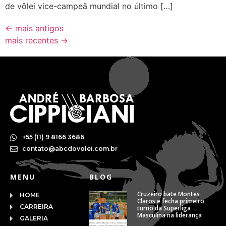
de vôlei vice-campeã mundial no último […]
←
mais antigos
mais recentes
→
+55 (11) 9 8166 3686
contato@abcdovolei.com.br
MENU
BLOG
Cruzeiro bate Montes
HOME
Claros e fecha primeiro
CARREIRA
turno da Superliga
Masculina na liderança
GALERIA