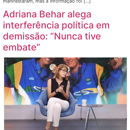
manifestaram, mas a informação foi […]
Adriana Behar alega
interferência política em
demissão: “Nunca tive
embate”