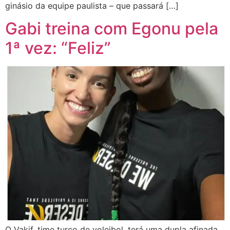
ginásio da equipe paulista – que passará […]
Gabi treina com Egonu pela
1ª vez: “Feliz”
O Vakif, time turco de voleibol, terá uma dupla afinada