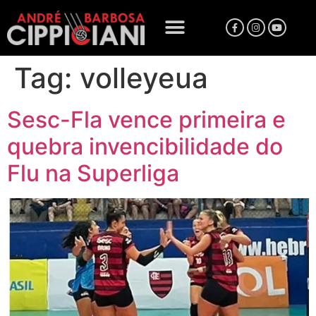
Tag:
volleyeua
Sesc-Fla vence primeira e
quebra invencibilidade do
Flu na Superliga